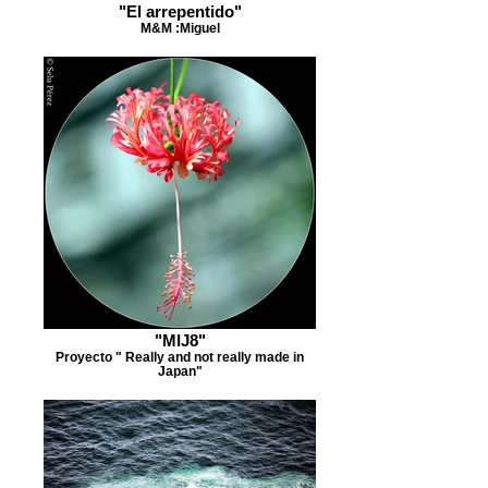
"El arrepentido"
M&M :Miguel
"MIJ8"
Proyecto " Really and not really made in
Japan"