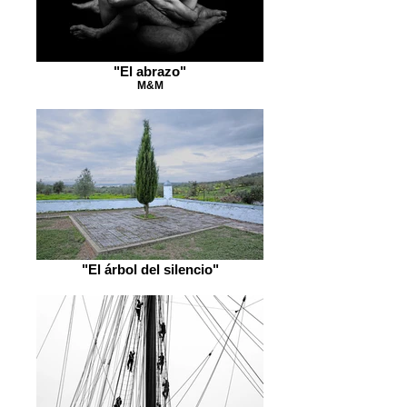
"El abrazo"
M&M
"El árbol del silencio"