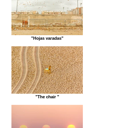
"Hojas varadas"
"The chair "