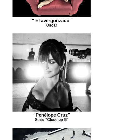
" El avergonzado"
Óscar
"Penélope Cruz"
Serie "Close up III"