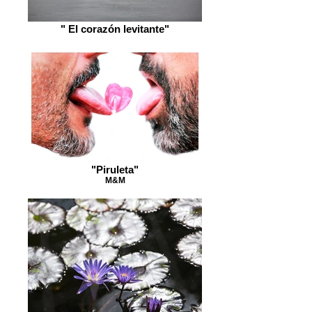
" El corazón levitante"
"Piruleta"
M&M