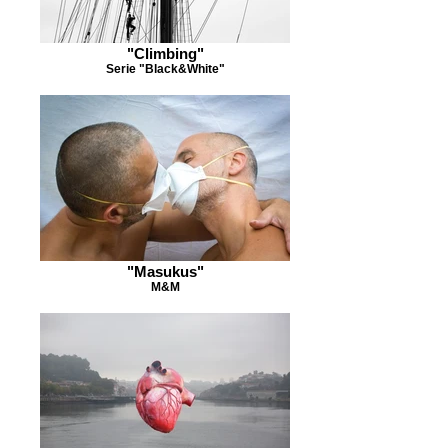
"Climbing"
Serie "Black&White"
"Masukus"
M&M