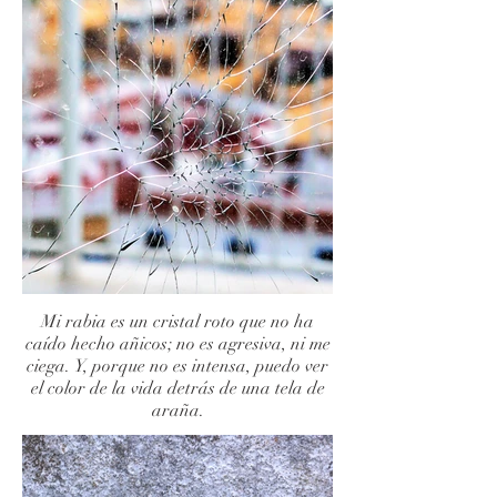
cada uno le corresponde
Mi rabia es un cristal roto que no ha
caído hecho añicos; no es agresiva, ni me
ciega. Y, porque no es intensa, puedo ver
el color de la vida detrás de una tela de
araña.