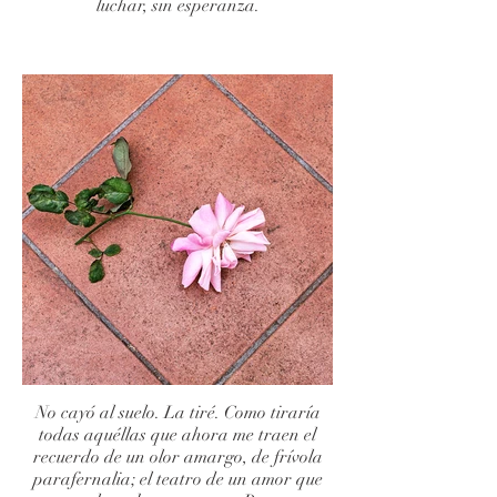
luchar, sin esperanza.
No cayó al suelo. La tiré. Como tiraría
todas aquéllas que ahora me traen el
recuerdo de un olor amargo, de frívola
parafernalia; el teatro de un amor que