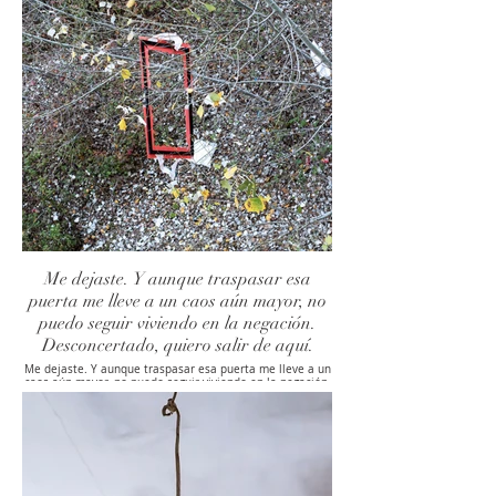
Me dejaste. Y aunque traspasar esa
puerta me lleve a un caos aún mayor, no
puedo seguir viviendo en la negación.
Desconcertado, quiero salir de aquí.
Me dejaste. Y aunque traspasar esa puerta me lleve a un
caos aún mayor, no puedo seguir viviendo en la negación.
Desconcertado, quiero salir de aquí.