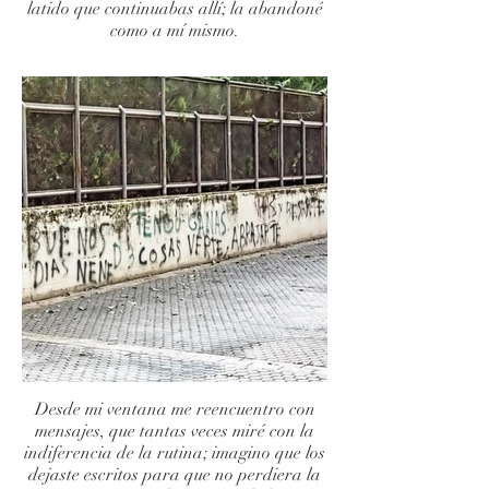
latido que continuabas allí; la abandoné
como a mí mismo.
Desde mi ventana me reencuentro con
mensajes, que tantas veces miré con la
indiferencia de la rutina; imagino que los
dejaste escritos para que no perdiera la