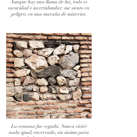
Aunque hay una llama de luz, todo es
oscuridad e incertidumbre: me siento en
peligro, en una maraña de misterios.
La ventana fue cegada. Nunca viviré
nada igual; encerrado, sin ánimo para