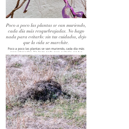
Poco a poco las plantas se van muriendo,
cada día más resquebrajadas. No hago
nada para evitarlo: sin tus cuidados, dejo
que la vida se marchite.
Poco a poco las plantas se van muriendo, cada día más
resquebrajadas. No hago nada para evitarlo: sin tus
cuidados, dejo que la vida se marchite.