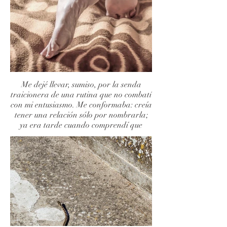
Me dejé llevar, sumiso, por la senda
traicionera de una rutina que no combatí
con mi entusiasmo. Me conformaba: creía
tener una relación sólo por nombrarla;
ya era tarde cuando comprendí que
había acabado siendo un espejismo.