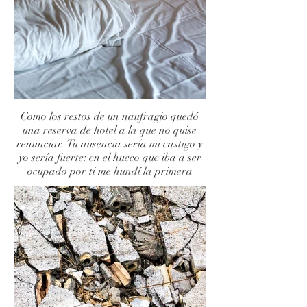
Como los restos de un naufragio quedó
una reserva de hotel a la que no quise
renunciar. Tu ausencia sería mi castigo y
yo sería fuerte: en el hueco que iba a ser
ocupado por ti me hundí la primera
noche.
Como los restos de un naufragio quedó una reserva de
hotel a la que no quise renunciar. Tu ausencia sería mi
castigo y yo sería fuerte: en el hueco que iba a ser
ocupado por ti me hundí la primera noche.